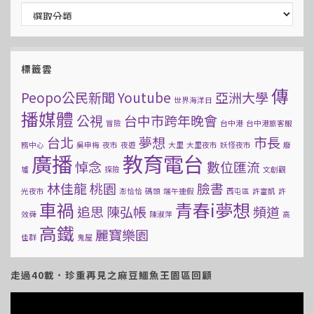
文章分類
標籤雲
傳
Peopo公民新聞
Youtube
亞洲大學
世界海洋日
播媒體
公視
台中市跨年晚會
冒險
台中港
台中港旅客服
台北
夢想
市長
務中心
吳申梅
夜市
夜遊
大里
大里夜市
妖怪夜市
廢
廣播
教育電台
悼念
數位匯流
墟
探險
文創觀
林佳龍
桃園
臉書
光夜市
澎恰恰
碼頭
端午連假
西屯區
許富凱
許
車禍
青春i夢想
追思
陳弘帳
頻道
效舜
陳淑萍
高
高鐵
麗寶樂園
佳群
鬼屋
走過40載．珍重再見之麻豆鱷魚王園區回顧
視