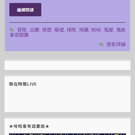
繼續閱讀
冒險
,
出團
,
夜遊
,
廢墟
,
探險
,
揪團
,
粉絲
,
鬼屋
,
鬼故
事夜遊團
發表評論
現在時間LIVE
★哈啦客有話要說★