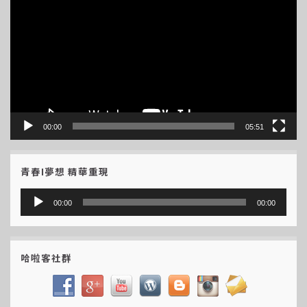
訊
播
放
器
00:00
05:51
青春I夢想 精華重現
音
00:00
00:00
訊
播
放
哈啦客社群
器