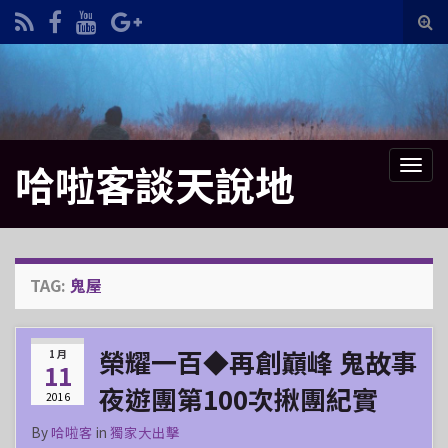
Tog
sea
Search for:
for
哈啦客談天說地
Tog
navi
TAG:
鬼屋
榮耀一百◆再創巔峰 鬼故事
1 月
11
夜遊團第100次揪團紀實
2016
By
哈啦客
in
獨家大出擊