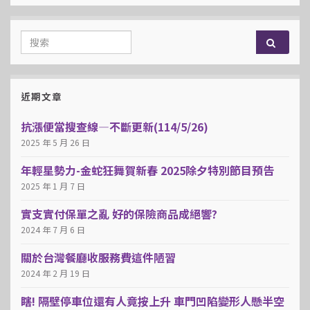
Search for:
近期文章
抗漲便當搜查線—不斷更新(114/5/26)
2025 年 5 月 26 日
年輕星勢力-金蛇狂舞賀新春 2025除夕特別節目預告
2025 年 1 月 7 日
實支實付保單之亂 好的保險商品成絕響?
2024 年 7 月 6 日
關於台灣餐廳收服務費這件陋習
2024 年 2 月 19 日
瞎! 隔壁停車位還有人竟按上升 車門凹陷變形人懸半空