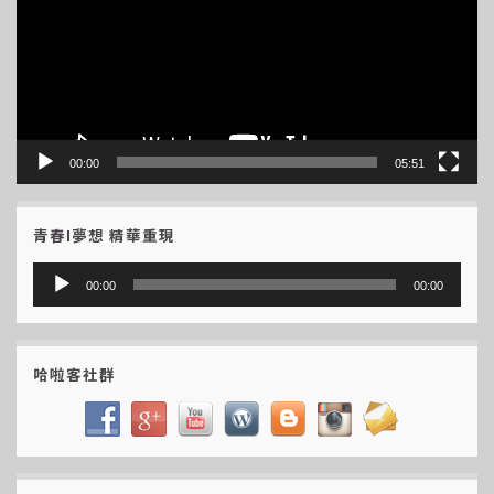
放
器
00:00
05:51
青春I夢想 精華重現
音
00:00
00:00
訊
播
放
哈啦客社群
器