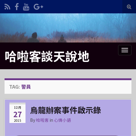
Tog
sea
Search for:
for
哈啦客談天說地
Tog
navi
TAG:
警員
烏龍辦案事件啟示錄
12 月
27
By
哈啦客
in
心情小語
2015