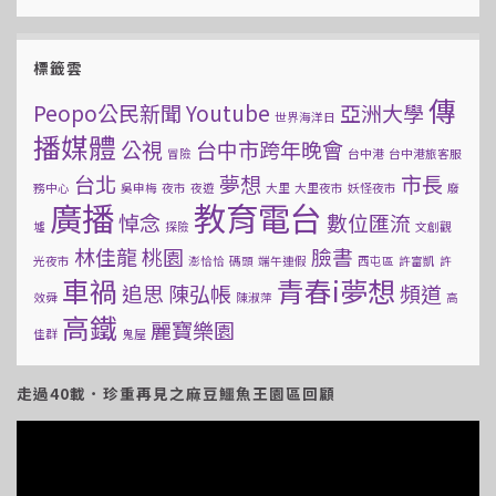
標籤雲
傳
Peopo公民新聞
Youtube
亞洲大學
世界海洋日
播媒體
公視
台中市跨年晚會
冒險
台中港
台中港旅客服
台北
夢想
市長
務中心
吳申梅
夜市
夜遊
大里
大里夜市
妖怪夜市
廢
廣播
教育電台
悼念
數位匯流
墟
探險
文創觀
林佳龍
桃園
臉書
光夜市
澎恰恰
碼頭
端午連假
西屯區
許富凱
許
車禍
青春i夢想
追思
陳弘帳
頻道
效舜
陳淑萍
高
高鐵
麗寶樂園
佳群
鬼屋
走過40載．珍重再見之麻豆鱷魚王園區回顧
視
訊
播