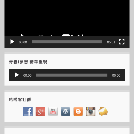
放
器
00:00
05:51
青春I夢想 精華重現
音
00:00
00:00
訊
播
放
哈啦客社群
器