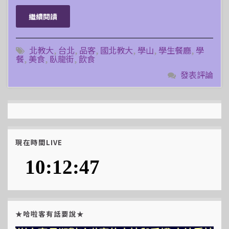
繼續閱讀
北教大
,
台北
,
品客
,
國北教大
,
學山
,
學生餐廳
,
學
餐
,
美食
,
臥龍街
,
飲食
發表評論
現在時間LIVE
★哈啦客有話要說★