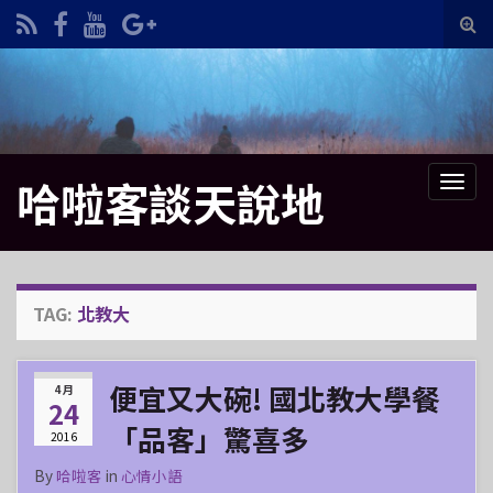
Tog
sea
Search for:
for
哈啦客談天說地
Tog
navi
TAG:
北教大
便宜又大碗! 國北教大學餐
4 月
24
「品客」驚喜多
2016
By
哈啦客
in
心情小語