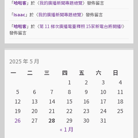
「
哈啦客
」於〈
我的廣播新聞專題總覽
〉發佈留言
「
Isaac
」於〈
我的廣播新聞專題總覽
〉發佈留言
「
哈啦客
」於〈
第 11 梯次廣播電臺釋照 15家新電台將開播!
〉
發佈留言
2025 年 5 月
一
二
三
四
五
六
日
1
2
3
4
5
6
7
8
9
10
11
12
13
14
15
16
17
18
19
20
21
22
23
24
25
26
27
28
29
30
31
« 1 月