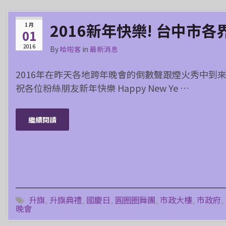
2016新年快樂! 台中市
1 月
01
2016
By
哈啦客
in
最新消息
2016年在昨天各地跨年晚會的倒數聲跟煙火秀中到來
祝各位粉絲朋友新年快樂 Happy New Ye …
繼續閱讀
升旗
,
升旗典禮
,
國慶日
,
圓圈圈舞團
,
市政大樓
,
市政府
,
晚會