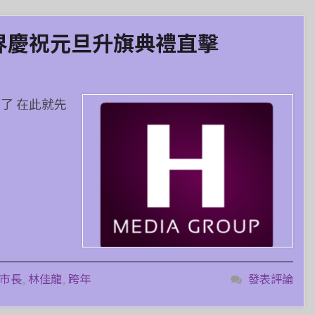
各界慶祝元旦升旗典禮直擊
了 在此就先
市長
,
林佳龍
,
跨年
發表評論