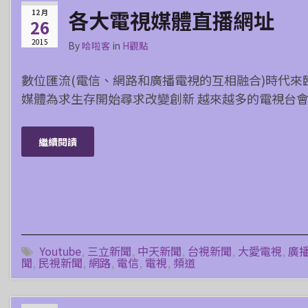
各大電視媒體直播網址
12 月
26
2015
By
哈啦客
in
H觀點
數位匯流(電信、網路和廣播電視的互相融合)時代來
媒體為求生存開始尋求改變創新 越來越多的電視台會
繼續閱讀
Youtube
,
三立新聞
,
中天新聞
,
台視新聞
,
大愛電視
,
廣
聞
,
民視新聞
,
網路
,
電信
,
電視
,
頻道