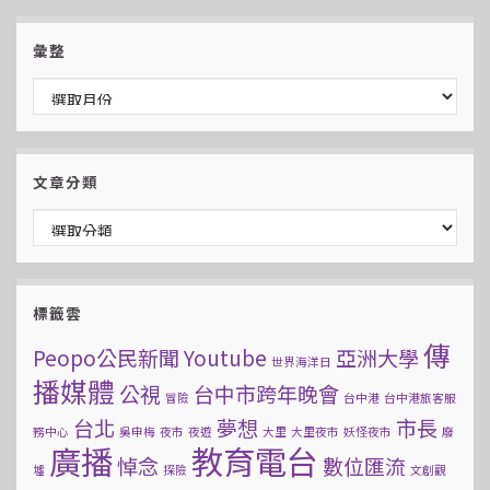
彙整
彙整
文章分類
文章分類
標籤雲
傳
Peopo公民新聞
Youtube
亞洲大學
世界海洋日
播媒體
公視
台中市跨年晚會
冒險
台中港
台中港旅客服
台北
夢想
市長
務中心
吳申梅
夜市
夜遊
大里
大里夜市
妖怪夜市
廢
廣播
教育電台
悼念
數位匯流
墟
探險
文創觀