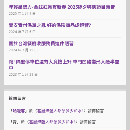
年輕星勢力-金蛇狂舞賀新春 2025除夕特別節目預告
2025 年 1 月 7 日
實支實付保單之亂 好的保險商品成絕響?
2024 年 7 月 6 日
關於台灣餐廳收服務費這件陋習
2024 年 2 月 19 日
瞎! 隔壁停車位還有人竟按上升 車門凹陷變形人懸半空
中
2023 年 1 月 29 日
近期留言
「
哈啦客
」於〈
基層媒體人都領多少薪水?
〉發佈留言
「
青
」於〈
基層媒體人都領多少薪水?
〉發佈留言