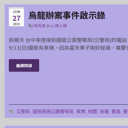
烏龍辦案事件啟示錄
12 月
27
2015
By
哈啦客
in
心情小語
前幾天 台中家裡接到國道公路警察局(公警局)的電話
9/13(日)國道有車禍，因為當天車子剛好經過，需要
繼續閱讀
公警局
,
國道高速公路警察局
,
敬業
,
桃園
,
烏龍
,
警員
,
警