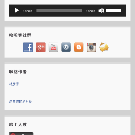
音
使
00:00
00:00
訊
用
播
向
放
上/
哈啦客社群
器
向
下
鍵
以
聯絡作者
提
高
林彥宇
或
降
建立你的名片貼
低
音
量。
線上人數