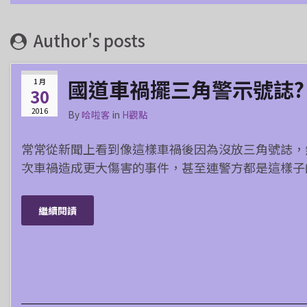
Author's posts
國道車禍擺三角警示號誌?
1 月
30
2016
By
哈啦客
in
H觀點
常常從新聞上看到像這樣車禍後因為沒放三角號誌，
次車禍造成更大傷害的事件，甚至連警方都是這樣子
繼續閱讀