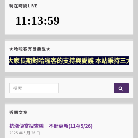
現在時間LIVE
★哈啦客有話要說★
長期對哈啦客的支持與愛護 本站秉持三大堅持-用心 
Search for:
近期文章
抗漲便當搜查線—不斷更新(114/5/26)
2025 年 5 月 26 日