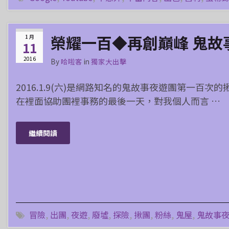
榮耀一百◆再創巔峰 鬼故
1 月
11
2016
By
哈啦客
in
獨家大出擊
2016.1.9(六)是網路知名的鬼故事夜遊團第一百次
在裡面協助團裡事務的最後一天，對我個人而言 …
繼續閱讀
冒險
,
出團
,
夜遊
,
廢墟
,
探險
,
揪團
,
粉絲
,
鬼屋
,
鬼故事