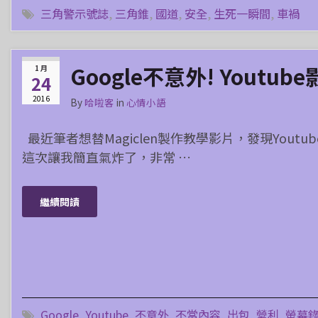
三角警示號誌
,
三角錐
,
國道
,
安全
,
生死一瞬間
,
車禍
Google不意外! You
1 月
24
2016
By
哈啦客
in
心情小語
最近筆者想替Magiclen製作教學影片，發現Youtub
這次讓我簡直氣炸了，非常 …
繼續閱讀
Google
,
Youtube
,
不意外
,
不當內容
,
出包
,
營利
,
螢幕