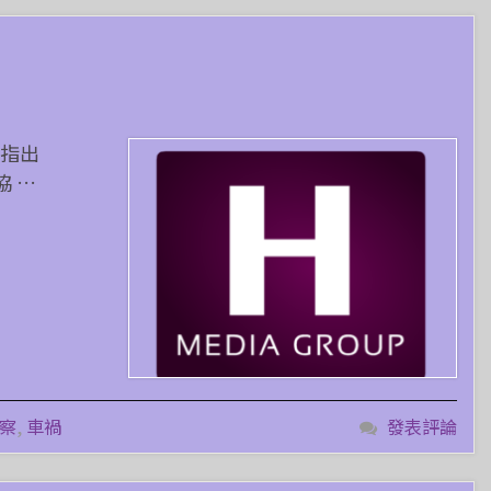
 指出
協 …
察
,
車禍
發表評論